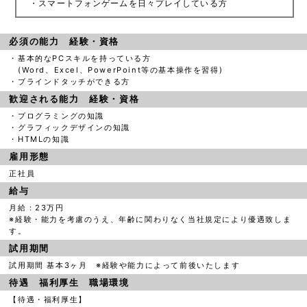
・スマートフォンゲームを日々プレイしている方
必須の能力 経験・資格
・基本的なPCスキルを持っている方
(Word、Excel、PowerPoint等の基本操作を習得)
・ブラインドタッチができる方
歓迎される能力 経験・資格
・プログラミングの知識
・グラフィックデザインの知識
・HTMLの知識
雇用形態
正社員
給与
月給：23万円
※経験・能力を考慮のうえ、年齢に関わりなく当社規定により優遇致しま
す。
試用期間
試用期間 基本3ヶ月 ※経験や能力によって前後いたします
待遇 福利厚生 職場環境
【待遇・福利厚生】