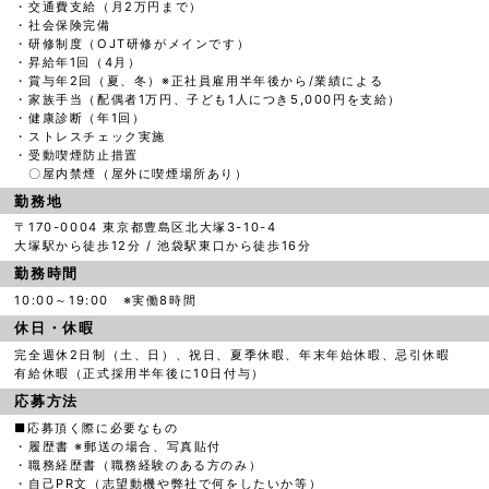
・交通費支給（月2万円まで）
・社会保険完備
・研修制度（OJT研修がメインです）
・昇給年1回（4月）
・賞与年2回（夏、冬）※正社員雇用半年後から/業績による
・家族手当（配偶者1万円、子ども1人につき5,000円を支給）
・健康診断（年1回）
・ストレスチェック実施
・受動喫煙防止措置
〇屋内禁煙（屋外に喫煙場所あり）
勤務地
〒170-0004 東京都豊島区北大塚3-10-4
大塚駅から徒歩12分 / 池袋駅東口から徒歩16分
勤務時間
10:00～19:00 ※実働8時間
休日・休暇
完全週休2日制（土、日）、祝日、夏季休暇、年末年始休暇、忌引休暇
有給休暇（正式採用半年後に10日付与）
応募方法
■応募頂く際に必要なもの
・履歴書 ※郵送の場合、写真貼付
・職務経歴書（職務経験のある方のみ）
・自己PR文（志望動機や弊社で何をしたいか等）