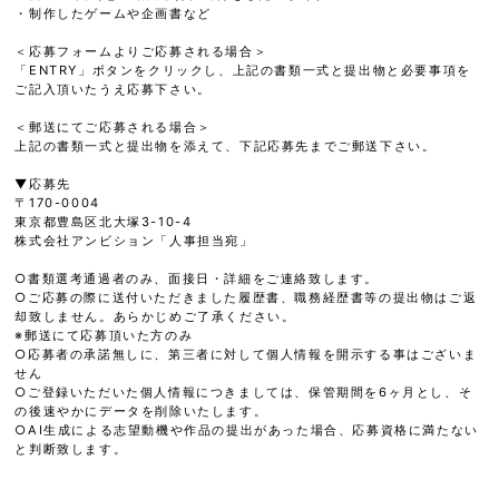
・制作したゲームや企画書など
＜応募フォームよりご応募される場合＞
「ENTRY」ボタンをクリックし、上記の書類一式と提出物と必要事項を
ご記入頂いたうえ応募下さい。
＜郵送にてご応募される場合＞
上記の書類一式と提出物を添えて、下記応募先までご郵送下さい。
▼応募先
〒170-0004
東京都豊島区北大塚3-10-4
株式会社アンビション「人事担当宛」
○書類選考通過者のみ、面接日・詳細をご連絡致します。
○ご応募の際に送付いただきました履歴書、職務経歴書等の提出物はご返
却致しません。あらかじめご了承ください。
※郵送にて応募頂いた方のみ
○応募者の承諾無しに、第三者に対して個人情報を開示する事はございま
せん
○ご登録いただいた個人情報につきましては、保管期間を6ヶ月とし、そ
の後速やかにデータを削除いたします。
○AI生成による志望動機や作品の提出があった場合、応募資格に満たない
と判断致します。