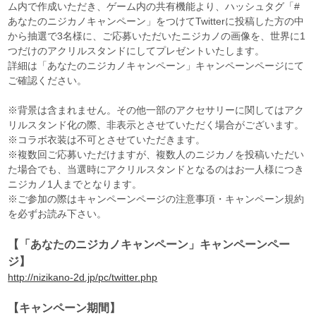
ム内で作成いただき、ゲーム内の共有機能より、ハッシュタグ「#
あなたのニジカノキャンペーン」をつけてTwitterに投稿した方の中
から抽選で3名様に、ご応募いただいたニジカノの画像を、世界に1
つだけのアクリルスタンドにしてプレゼントいたします。
詳細は「あなたのニジカノキャンペーン」キャンペーンページにて
ご確認ください。
※背景は含まれません。その他一部のアクセサリーに関してはアク
リルスタンド化の際、非表示とさせていただく場合がございます。
※コラボ衣装は不可とさせていただきます。
※複数回ご応募いただけますが、複数人のニジカノを投稿いただい
た場合でも、当選時にアクリルスタンドとなるのはお一人様につき
ニジカノ1人までとなります。
※ご参加の際はキャンペーンページの注意事項・キャンペーン規約
を必ずお読み下さい。
【「あなたのニジカノキャンペーン」キャンペーンペー
ジ】
http://nizikano-2d.jp/pc/twitter.php
【キャンペーン期間】